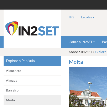
IPS
Escolas
Sobre o IN2SET
Par
Sobre o IN2SET /
Explore 
Explore a Penísula
Moita
Alcochete
Almada
Barreiro
Moita