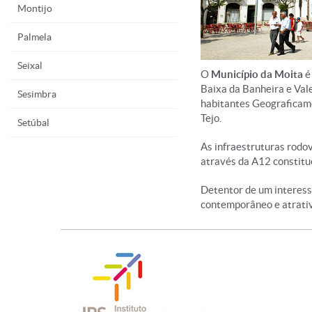
Montijo
Palmela
Seixal
O
Município da Moita
é
Baixa da Banheira e Val
Sesimbra
habitantes Geograficamen
Tejo.
Setúbal
As infraestruturas rodo
através da A12 constitu
Detentor de um interessa
contemporâneo e atrativo