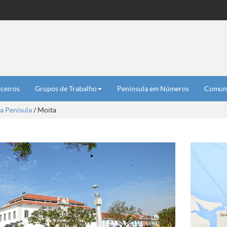
ceiros
Grupos de Trabalho
Península em Números
Comun
a Penísula
/ Moita